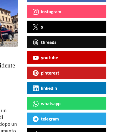
instagram
x
threads
youtube
idente
pinterest
linkedin
whatsapp
à un
di
telegram
 dopo un
edimento