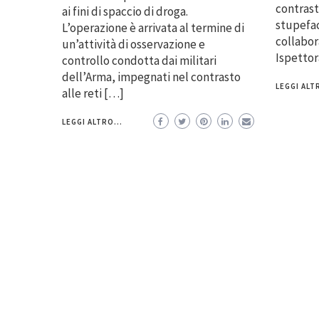
contrast
ai fini di spaccio di droga.
stupeface
L’operazione è arrivata al termine di
collabor
un’attività di osservazione e
Ispetto
controllo condotta dai militari
dell’Arma, impegnati nel contrasto
LEGGI ALTR
alle reti […]
LEGGI ALTRO...