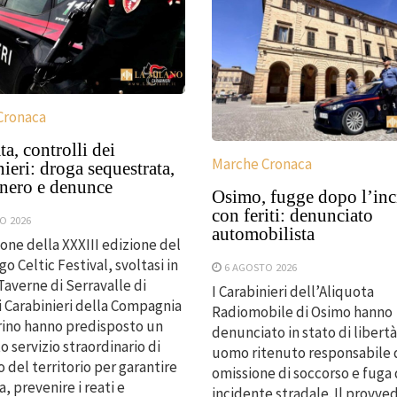
Cronaca
a, controlli dei
Marche Cronaca
ieri: droga sequestrata,
 nero e denunce
Osimo, fugge dopo l’inc
con feriti: denunciato
O 2026
automobilista
ione della XXXIII edizione del
o Celtic Festival, svoltasi in
6 AGOSTO 2026
 Taverne di Serravalle di
I Carabinieri dell’Aliquota
 i Carabinieri della Compagnia
Radiomobile di Osimo hanno
rino hanno predisposto un
denunciato in stato di libert
o servizio straordinario di
uomo ritenuto responsabile 
o del territorio per garantire
omissione di soccorso e fuga
, prevenire i reati e
incidente stradale. Il provv