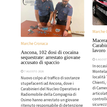
Marche 
Macerat
Marche Cronaca
Carabin
lavoro
Ancona, 102 dosi di cocaina
sequestrate: arrestato giovane
6 AGOST
accusato di spaccio
In occas
Montelag
7 AGOSTO 2026
località
Nuovo colpo al traffico di sostanze
Chienti,
stupefacenti ad Ancona, dove i
di Came
Carabinieri del Nucleo Operativo e
articolat
Radiomobile della Compagnia di
controll
Osimo hanno arrestato un giovane
sicurezza
ritenuto responsabile di detenzione