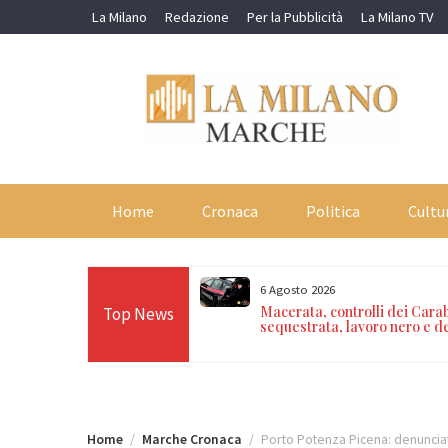
Skip
La Milano
Redazione
Per la Pubblicità
La Milano TV
to
content
Home
Cronaca
Politica
Cultu
6 Agosto 2026
i di cocaina sequestrate:
Macerata, controlli dei Carab
Top News
ne accusato di spaccio
sequestrata, lavoro nero e 
Home
Marche Cronaca
Porto Potenza Picena: denunciat