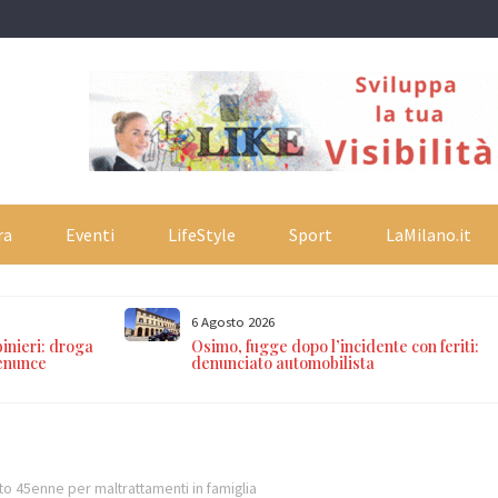
ra
Eventi
LifeStyle
Sport
LaMilano.it
6 Agosto 2026
inieri: droga
Osimo, fugge dopo l’incidente con feriti:
denunce
denunciato automobilista
o 45enne per maltrattamenti in famiglia