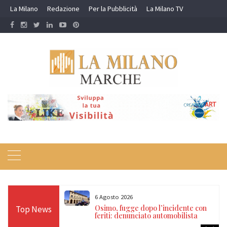
Skip
La Milano
Redazione
Per la Pubblicità
La Milano TV
to
content
6 Agosto 2026
nieri:
Osimo, fugge dopo l’incidente con
Top News
ro e
feriti: denunciato automobilista