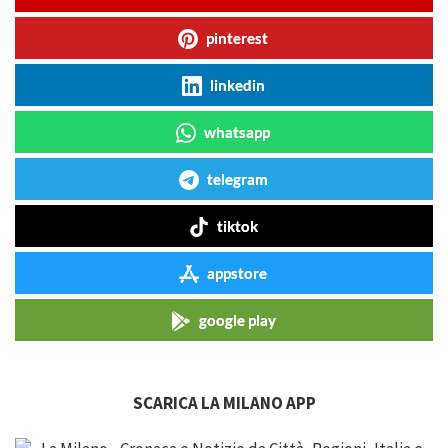
pinterest
linkedin
whatsapp
telegram
tiktok
appstore
google play
SCARICA LA MILANO APP