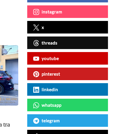
instagram
x
threads
youtube
pinterest
linkedin
whatsapp
telegram
 tra