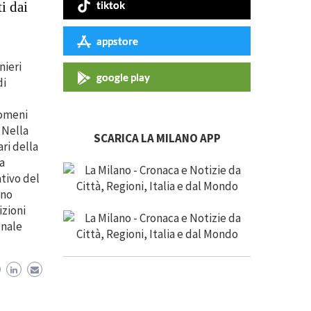
tiktok
i dai
appstore
nieri
google play
di
nomeni
 Nella
SCARICA LA MILANO APP
ari della
a
tivo del
nno
izioni
unale