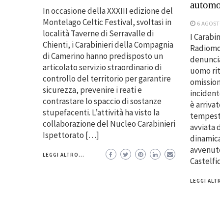
automo
In occasione della XXXIII edizione del
Montelago Celtic Festival, svoltasi in
6 AGOST
località Taverne di Serravalle di
I Carabin
Chienti, i Carabinieri della Compagnia
Radiomo
di Camerino hanno predisposto un
denuncia
articolato servizio straordinario di
uomo rit
controllo del territorio per garantire
omission
sicurezza, prevenire i reati e
incident
contrastare lo spaccio di sostanze
è arriva
stupefacenti. L’attività ha visto la
tempesti
collaborazione del Nucleo Carabinieri
avviata d
Ispettorato […]
dinamica
avvenuto
LEGGI ALTRO...
Castelfi
LEGGI ALTR