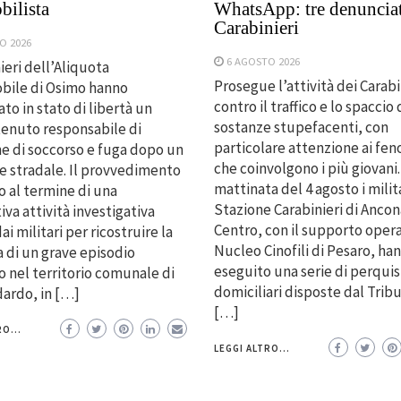
bilista
WhatsApp: tre denunciat
Carabinieri
O 2026
6 AGOSTO 2026
ieri dell’Aliquota
Prosegue l’attività dei Carabi
bile di Osimo hanno
contro il traffico e lo spaccio 
to in stato di libertà un
sostanze stupefacenti, con
enuto responsabile di
particolare attenzione ai fe
e di soccorso e fuga dopo un
che coinvolgono i più giovani.
e stradale. Il provvedimento
mattinata del 4 agosto i milit
to al termine di una
Stazione Carabinieri di Ancon
va attività investigativa
Centro, con il supporto opera
ai militari per ricostruire la
Nucleo Cinofili di Pesaro, ha
 di un grave episodio
eseguito una serie di perquis
 nel territorio comunale di
domiciliari disposte dal Trib
dardo, in […]
[…]
O...
LEGGI ALTRO...