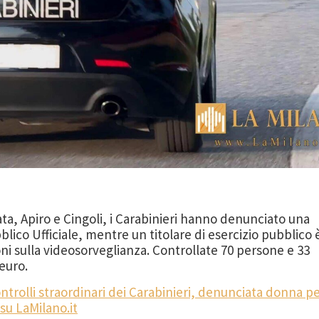
ata, Apiro e Cingoli, i Carabinieri hanno denunciato una
lico Ufficiale, mentre un titolare di esercizio pubblico 
oni sulla videosorveglianza. Controllate 70 persone e 33
 euro.
ntrolli straordinari dei Carabinieri, denunciata donna p
 su LaMilano.it