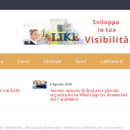
ra
Eventi
LifeStyle
Sport
LaMilano.it
6 Agosto 2026
 con feriti:
Ancona, spaccio di droga tra giovani
organizzato su WhatsApp: tre denunciati
dai Carabinieri
dei Carabinieri, denunciata donna per resistenza e titolare per lavoro nero