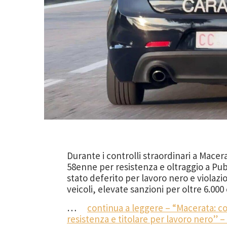
Durante i controlli straordinari a Macer
58enne per resistenza e oltraggio a Pubb
stato deferito per lavoro nero e violazi
veicoli, elevate sanzioni per oltre 6.000
…
continua a leggere – “Macerata: co
resistenza e titolare per lavoro nero” –