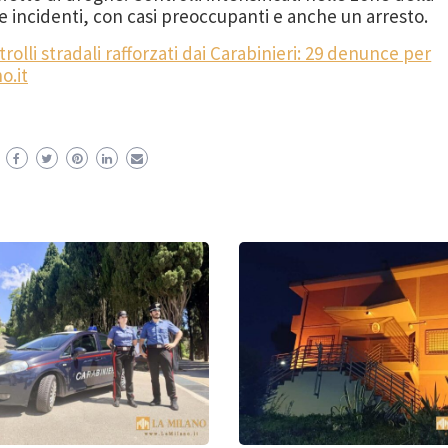
 incidenti, con casi preoccupanti e anche un arresto.
olli stradali rafforzati dai Carabinieri: 29 denunce per
o.it