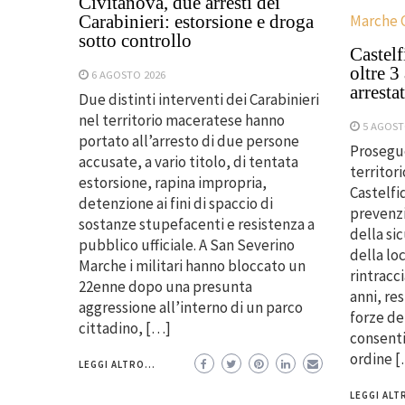
Civitanova, due arresti dei
Marche 
Carabinieri: estorsione e droga
sotto controllo
Castelf
oltre 3
6 AGOSTO 2026
arresta
Due distinti interventi dei Carabinieri
nel territorio maceratese hanno
5 AGOST
portato all’arresto di due persone
Prosegue
accusate, a vario titolo, di tentata
territori
estorsione, rapina impropria,
Castelfi
detenzione ai fini di spaccio di
prevenzi
sostanze stupefacenti e resistenza a
della sic
pubblico ufficiale. A San Severino
della lo
Marche i militari hanno bloccato un
rintracc
22enne dopo una presunta
anni, res
aggressione all’interno di un parco
forze de
cittadino, […]
consenti
ordine 
LEGGI ALTRO...
LEGGI ALTR