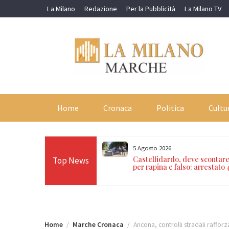
Skip
La Milano
Redazione
Per la Pubblicità
La Milano TV
to
content
Home
Cronaca
Politica
Cultu
5 Agosto 2026
arche e Civitanova, due
Castelfidardo, deve scontare 
Top News
abinieri: estorsione e droga
per rapina e falso: arrestato
Home
Marche Cronaca
Ancona, controlli stradali raffor