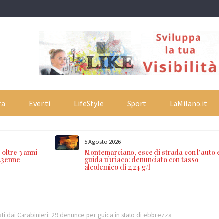
ra
Eventi
LifeStyle
Sport
LaMilano.it
5 Agosto 2026
oltre 3 anni
Montemarciano, esce di strada con l’auto 
 43enne
guida ubriaco: denunciato con tasso
alcolemico di 2,24 g/l
zati dai Carabinieri: 29 denunce per guida in stato di ebbrezza