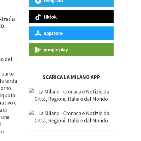
telegram
tiktok
strada
co:
appstore
google play
lo del
a parte
SCARICA LA MILANO APP
la tarda
ntorno
Aliquota
ativo e
 di
n una
i
un