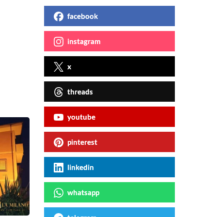
facebook
instagram
x
threads
youtube
pinterest
linkedin
whatsapp