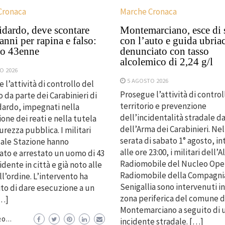
Cronaca
Marche Cronaca
idardo, deve scontare
Montemarciano, esce di 
 anni per rapina e falso:
con l’auto e guida ubria
to 43enne
denunciato con tasso
alcolemico di 2,24 g/l
O 2026
5 AGOSTO 2026
 l’attività di controllo del
Prosegue l’attività di control
o da parte dei Carabinieri di
territorio e prevenzione
dardo, impegnati nella
dell’incidentalità stradale d
one dei reati e nella tutela
dell’Arma dei Carabinieri. Nel
urezza pubblica. I militari
serata di sabato 1° agosto, i
cale Stazione hanno
alle ore 23:00, i militari dell’
iato e arrestato un uomo di 43
Radiomobile del Nucleo Oper
idente in città e già noto alle
Radiomobile della Compagnia
ll’ordine. L’intervento ha
Senigallia sono intervenuti i
to di dare esecuzione a un
zona periferica del comune d
[…]
Montemarciano a seguito di 
O...
incidente stradale. […]